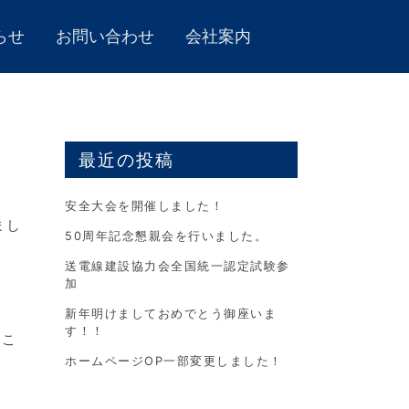
らせ
お問い合わせ
会社案内
最近の投稿
安全大会を開催しました！
まし
50周年記念懇親会を行いました。
送電線建設協力会全国統一認定試験参
加
新年明けましておめでとう御座いま
す！！
いこ
ホームページOP一部変更しました！